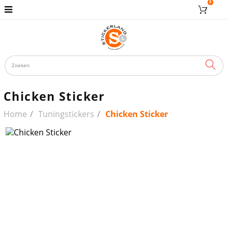
0
ZOE
Chicken Sticker
Home
Tuningstickers
Chicken Sticker