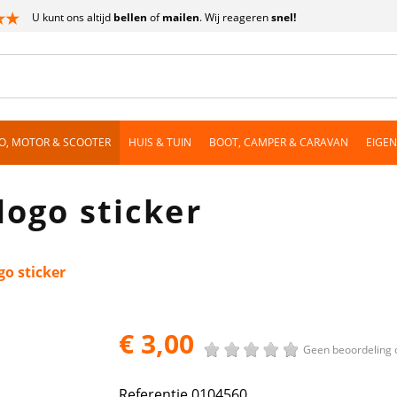
U kunt ons altijd
bellen
of
mailen
. Wij reageren
snel!
O, MOTOR & SCOOTER
HUIS & TUIN
BOOT, CAMPER & CARAVAN
EIGE
logo sticker
go sticker
€ 3,00
Geen beoordeling 
Referentie
0104560