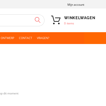
Mijn account
WINKELWAGEN
ZOEKEN
0
items
N ONTWERP
CONTACT
VRAGEN?
op dit moment