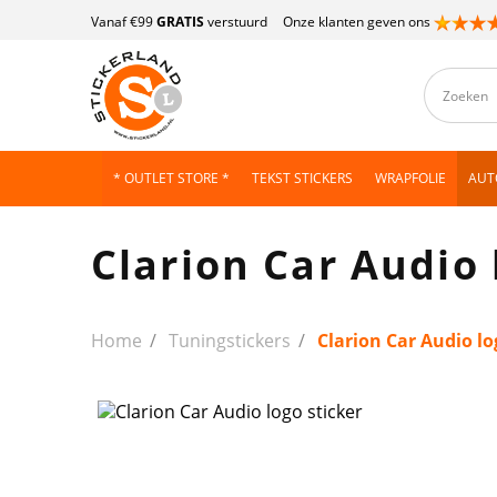
Vanaf €99
GRATIS
verstuurd
Onze klanten geven ons
* OUTLET STORE *
TEKST STICKERS
WRAPFOLIE
AUT
Clarion Car Audio 
Home
Tuningstickers
Clarion Car Audio lo