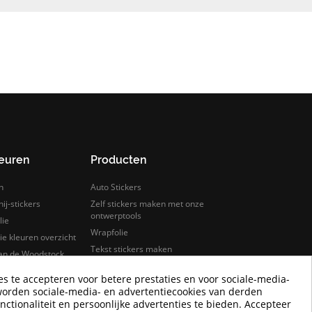
leuren
Producten
n
Auto Stickers
ij-stickers
Zelf stickers maken met onze
ontwerptools
lie
Wrapfolie
e kleuren overzicht
Tekst stickers maken
van de Woodstock
s
Keuken wrappen
es te accepteren voor betere prestaties en voor sociale-media-
rfolie
Tegelstickers
worden sociale-media- en advertentiecookies van derden
lie samples bestellen
Auto wrappen
nctionaliteit en persoonlijke advertenties te bieden. Accepteer