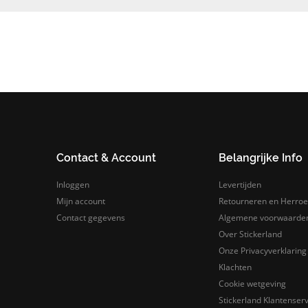
Contact & Account
Belangrijke Info
Inloggen
Levertijden
Mijn account
Retourneren en Herroe
Contact gegevens
Algemene voorwaarde
Over Stickerland
Onze Privacyverklaring
Klachten
Cookie wetgeving
Stickerland Klantenserv