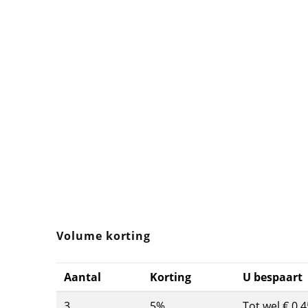
Volume korting
Aantal
Korting
U bespaart
3
5%
Tot wel € 0,4