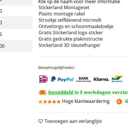
Klik op de naam voor meer informatie
Stickerland Montageset
0
Plastic montage rakel
Strookje zelfklevend microvilt
0
Ontvettings en schoonmaakdoekje
Gratis Stickerland logo sticker
5
Gratis gedrukte plakinstructie
Stickerland 3D sleutelhanger
,00
Betaalmogelijkheden:
Gemiddeld
in 5 werkdagen verst
Hoge klantwaardering
G
Toevoegen aan verlanglijst