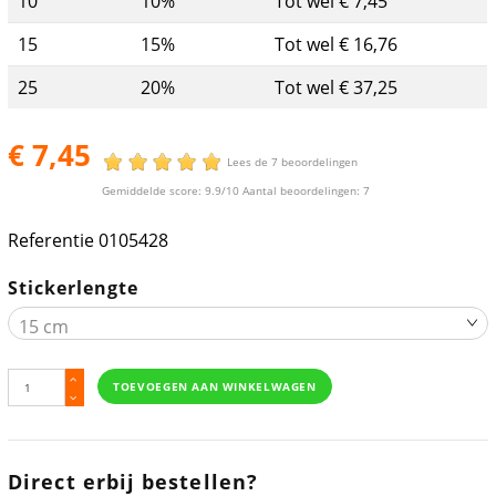
10
10%
Tot wel € 7,45
15
15%
Tot wel € 16,76
25
20%
Tot wel € 37,25
€ 7,45
Lees de 7 beoordelingen
Gemiddelde score:
9.9
/10 Aantal beoordelingen:
7
Referentie
0105428
Stickerlengte
TOEVOEGEN AAN WINKELWAGEN
Direct erbij bestellen?