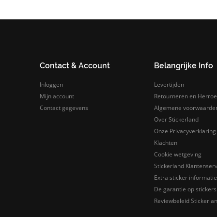
Contact & Account
Belangrijke Info
Inloggen
Levertijden
Mijn account
Retourneren en Herroe
Contact gegevens
Algemene voorwaarde
Over Stickerland
Onze Privacyverklaring
Klachten
Cookie wetgeving
Stickerland Klantenserv
Extra sticker informatie
De garantie op stickers 
Reviewbeleid Stickerla