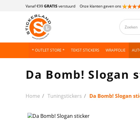
Vanaf €99
GRATIS
verstuurd
Onze klanten geven ons
* OUTLET STORE *
TEKST STICKERS
WRAPFOLIE
AUT
Da Bomb! Slogan s
Home
Tuningstickers
Da Bomb! Slogan sti