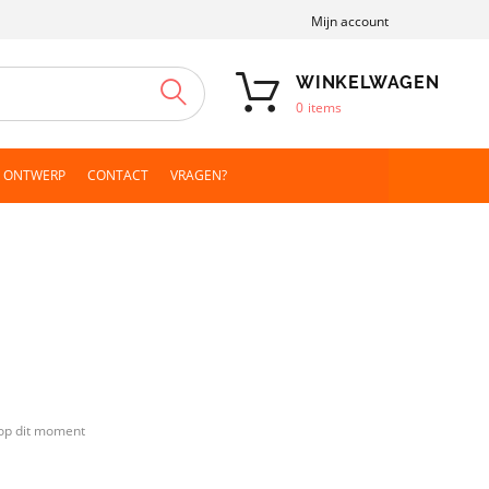
Mijn account
WINKELWAGEN
ZOEKEN
0
items
N ONTWERP
CONTACT
VRAGEN?
op dit moment