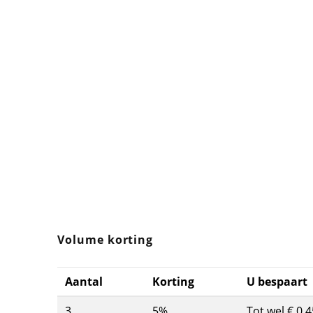
Volume korting
Aantal
Korting
U bespaart
3
5%
Tot wel € 0,4