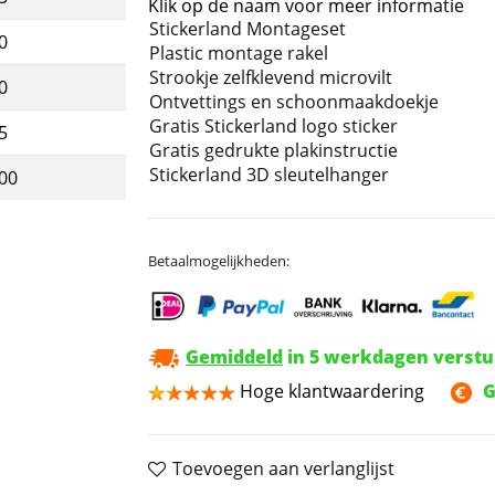
Klik op de naam voor meer informatie
Stickerland Montageset
0
Plastic montage rakel
Strookje zelfklevend microvilt
0
Ontvettings en schoonmaakdoekje
Gratis Stickerland logo sticker
5
Gratis gedrukte plakinstructie
Stickerland 3D sleutelhanger
,00
Betaalmogelijkheden:
Gemiddeld
in 5 werkdagen verst
Hoge klantwaardering
G
Toevoegen aan verlanglijst