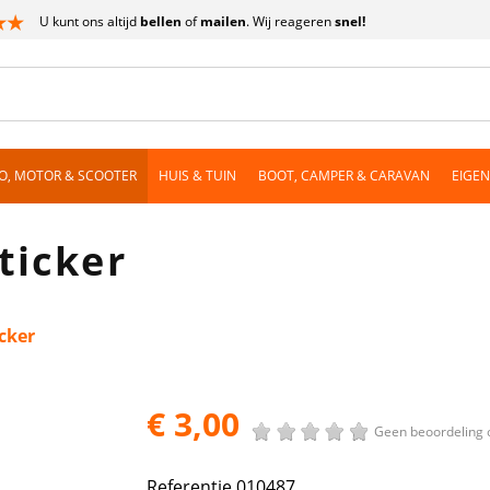
U kunt ons altijd
bellen
of
mailen
. Wij reageren
snel!
O, MOTOR & SCOOTER
HUIS & TUIN
BOOT, CAMPER & CARAVAN
EIGE
ticker
cker
€ 3,00
Geen beoordeling 
Referentie
010487