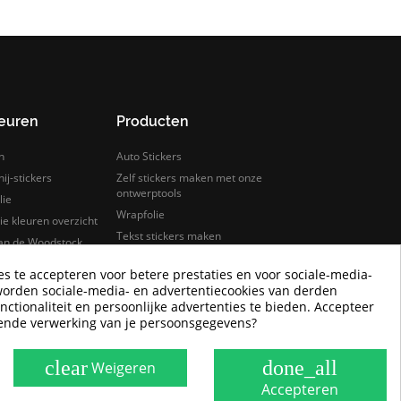
leuren
Producten
n
Auto Stickers
ij-stickers
Zelf stickers maken met onze
ontwerptools
lie
Wrapfolie
e kleuren overzicht
Tekst stickers maken
van de Woodstock
s
Keuken wrappen
es te accepteren voor betere prestaties en voor sociale-media-
rfolie
Tegelstickers
worden sociale-media- en advertentiecookies van derden
lie samples bestellen
Auto wrappen
nctionaliteit en persoonlijke advertenties te bieden. Accepteer
rende verwerking van je persoonsgegevens?
Camper Logo Stickers
Goedkope wrapfolie
clear
done_all
Weigeren
Accepteren