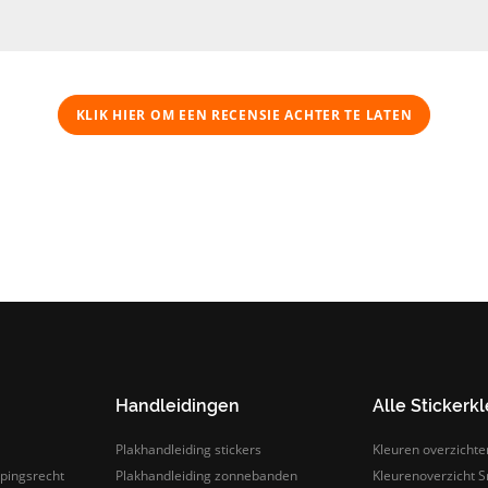
KLIK HIER OM EEN ​​RECENSIE ACHTER TE LATEN
Handleidingen
Alle Stickerk
Plakhandleiding stickers
Kleuren overzichte
pingsrecht
Plakhandleiding zonnebanden
Kleurenoverzicht Sn