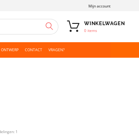
Mijn account
WINKELWAGEN
ZOEKEN
0
items
N ONTWERP
CONTACT
VRAGEN?
delingen:
1