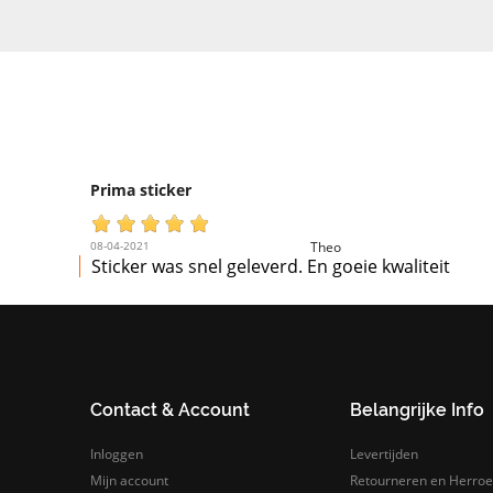
Prima sticker
08-04-2021
Theo
Sticker was snel geleverd. En goeie kwaliteit
Contact & Account
Belangrijke Info
Inloggen
Levertijden
Mijn account
Retourneren en Herroe