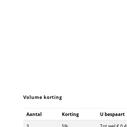
Volume korting
Aantal
Korting
U bespaart
3
5%
Tot wel € 0,4