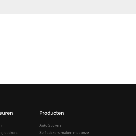
leuren
Producten
n
Auto Stickers
ij-stickers
Zelf stickers maken met onze