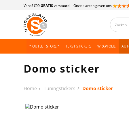
Vanaf €99
GRATIS
verstuurd
Onze klanten geven ons
* OUTLET STORE *
TEKST STICKERS
WRAPFOLIE
AUT
Domo sticker
Home
Tuningstickers
Domo sticker