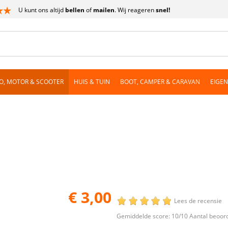
U kunt ons altijd
bellen
of
mailen
. Wij reageren
snel!
O, MOTOR & SCOOTER
HUIS & TUIN
BOOT, CAMPER & CARAVAN
EIGE
€ 3,00
Lees de recensie
Gemiddelde score:
10
/10 Aantal beoor