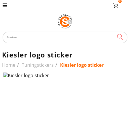
0
ZOE
Kiesler logo sticker
Home
Tuningstickers
Kiesler logo sticker