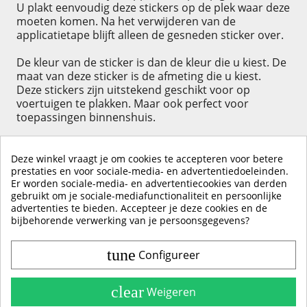
U plakt eenvoudig deze stickers op de plek waar deze
moeten komen. Na het verwijderen van de
applicatietape blijft alleen de gesneden sticker over.
De kleur van de sticker is dan de kleur die u kiest. De
maat van deze sticker is de afmeting die u kiest.
Deze stickers zijn uitstekend geschikt voor op
voertuigen te plakken. Maar ook perfect voor
toepassingen binnenshuis.
Deze winkel vraagt je om cookies te accepteren voor betere
prestaties en voor sociale-media- en advertentiedoeleinden.
Er worden sociale-media- en advertentiecookies van derden
KLIK HIER OM EEN ​​RECENSIE ACHTER TE LATEN
gebruikt om je sociale-mediafunctionaliteit en persoonlijke
advertenties te bieden. Accepteer je deze cookies en de
bijbehorende verwerking van je persoonsgegevens?
tune
Configureer
Contact & Account
Belangrijke Info
clear
Weigeren