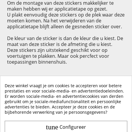
Om de montage van deze stickers makkelijker te
maken hebben wij er applicatietape op gezet.
U plakt eenvoudig deze stickers op de plek waar deze
moeten komen. Na het verwijderen van de
applicatietape blijft alleen de gesneden sticker over.
De kleur van de sticker is dan de kleur die u kiest. De
maat van deze sticker is de afmeting die u kiest.
Deze stickers zijn uitstekend geschikt voor op
voertuigen te plakken. Maar ook percfect voor
toepassingen binnenshuis.
Deze winkel vraagt je om cookies te accepteren voor betere
prestaties en voor sociale-media- en advertentiedoeleinden.
Er worden sociale-media- en advertentiecookies van derden
KLIK HIER OM EEN ​​RECENSIE ACHTER TE LATEN
gebruikt om je sociale-mediafunctionaliteit en persoonlijke
advertenties te bieden. Accepteer je deze cookies en de
bijbehorende verwerking van je persoonsgegevens?
tune
Configureer
Contact & Account