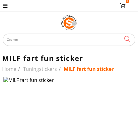
0
ZOE
MILF fart fun sticker
Home
Tuningstickers
MILF fart fun sticker