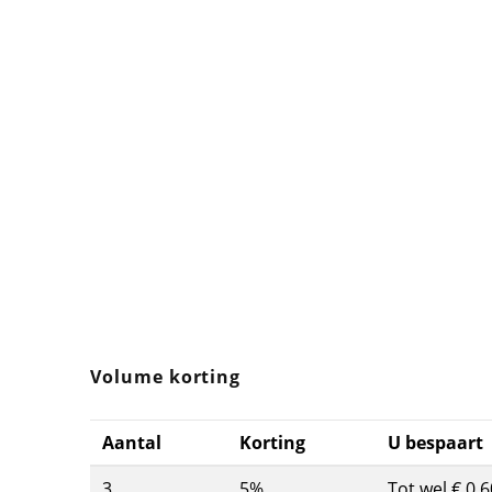
Volume korting
Aantal
Korting
U bespaart
3
5%
Tot wel € 0,6