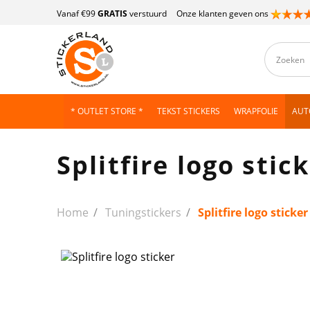
Vanaf €99
GRATIS
verstuurd
Onze klanten geven ons
* OUTLET STORE *
TEKST STICKERS
WRAPFOLIE
AUT
Splitfire logo stic
Home
Tuningstickers
Splitfire logo sticker