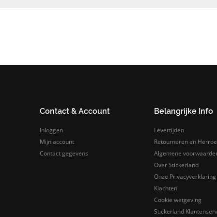
Contact & Account
Belangrijke Info
Inloggen
Levertijden
Mijn account
Retourneren en Herroe
Contact gegevens
Algemene voorwaarde
Over Stickerland
Onze Privacyverklaring
Klachten
Cookie wetgeving
Stickerland Klantenserv