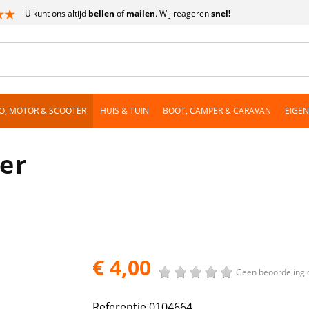
U kunt ons altijd
bellen
of
mailen
. Wij reageren
snel!
O, MOTOR & SCOOTER
HUIS & TUIN
BOOT, CAMPER & CARAVAN
EIGE
ker
€ 4,00
Geen beoordeling 
Referentie
0104664