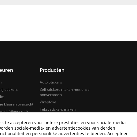
leuren
Producten
n
Auto Stickers
ij-stickers
Zelf stickers maken met onze
ontwerptools
lie
Wrapfolie
e kleuren overzicht
Tekst stickers maken
van de Woodstock
s
Keuken wrappen
es te accepteren voor betere prestaties en voor sociale-media-
rfolie
Tegelstickers
worden sociale-media- en advertentiecookies van derden
lie samples bestellen
Auto wrappen
nctionaliteit en persoonlijke advertenties te bieden. Accepteer