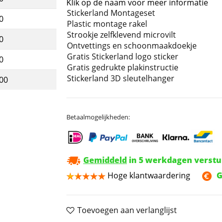
Klik op de naam voor meer informatie
Stickerland Montageset
0
Plastic montage rakel
Strookje zelfklevend microvilt
0
Ontvettings en schoonmaakdoekje
Gratis Stickerland logo sticker
0
Gratis gedrukte plakinstructie
Stickerland 3D sleutelhanger
,00
Betaalmogelijkheden:
Gemiddeld
in 5 werkdagen verst
Hoge klantwaardering
G
Toevoegen aan verlanglijst