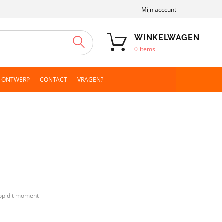
Mijn account
WINKELWAGEN
ZOEKEN
0
items
N ONTWERP
CONTACT
VRAGEN?
op dit moment