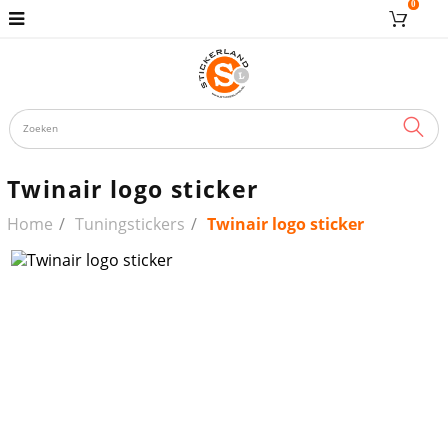
0
ZOE
Twinair logo sticker
Home
Tuningstickers
Twinair logo sticker