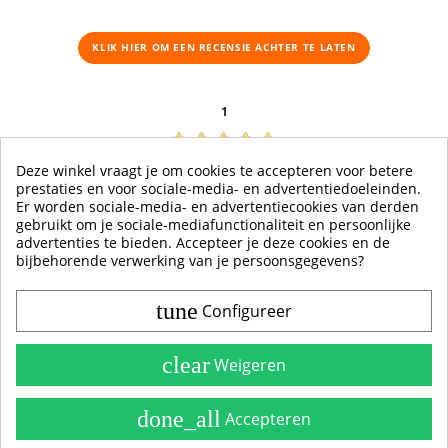
KLIK HIER OM EEN ​​RECENSIE ACHTER TE LATEN
1
20-05-2022
Deze winkel vraagt je om cookies te accepteren voor betere
Marin
prestaties en voor sociale-media- en advertentiedoeleinden.
Er worden sociale-media- en advertentiecookies van derden
Super high quality
gebruikt om je sociale-mediafunctionaliteit en persoonlijke
advertenties te bieden. Accepteer je deze cookies en de
bijbehorende verwerking van je persoonsgegevens?
tune
Configureer
Contact & Account
Belangrijke Info
clear
Weigeren
Handleidingen
done_all
Accepteren
Alle Stickerkleuren