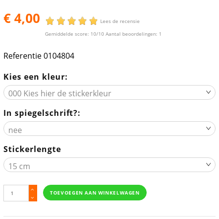
€ 4,00
Lees de recensie
Gemiddelde score:
10
/10 Aantal beoordelingen:
1
Referentie
0104804
Kies een kleur:
In spiegelschrift?:
Stickerlengte
TOEVOEGEN AAN WINKELWAGEN