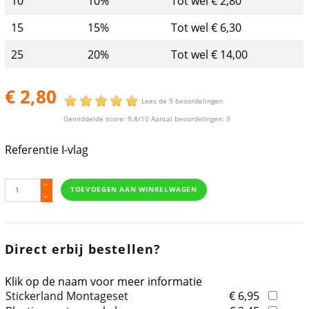
10
10%
Tot wel € 2,80
15
15%
Tot wel € 6,30
25
20%
Tot wel € 14,00
€ 2,80
Lees de 9 beoordelingen
Gemiddelde score:
9.8
/10 Aantal beoordelingen:
9
Referentie
I-vlag
TOEVOEGEN AAN WINKELWAGEN
Direct erbij bestellen?
Klik op de naam voor meer informatie
Stickerland Montageset
€ 6,95