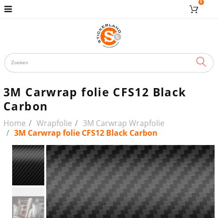
0
ZOE
3M Carwrap folie CFS12 Black
Carbon
Home
Wrapfolie
3M Carwrap Wrapfolie
3M Carwrap folie CFS12 Black Carbon