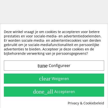
Deze winkel vraagt je om cookies te accepteren voor betere
prestaties en voor sociale-media- en advertentiedoeleinden.
Er worden sociale-media- en advertentiecookies van derden
KLIK HIER OM EEN ​​RECENSIE ACHTER TE LATEN
gebruikt om je sociale-mediafunctionaliteit en persoonlijke
advertenties te bieden. Accepteer je deze cookies en de
bijbehorende verwerking van je persoonsgegevens?
tune
Configureer
Contact & Account
Belangrijke Info
clear
Weigeren
Handleidingen
done_all
Accepteren
Alle Stickerkleuren
Privacy & Cookiebeleid
Producten