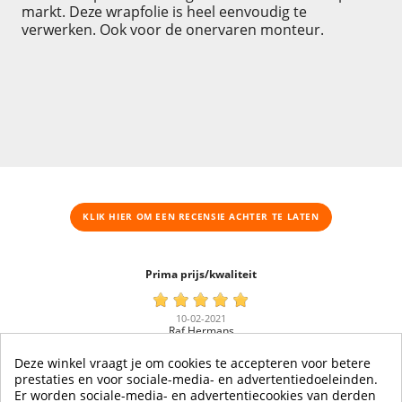
markt. Deze wrapfolie is heel eenvoudig te
verwerken. Ook voor de onervaren monteur.
KLIK HIER OM EEN ​​RECENSIE ACHTER TE LATEN
Prima prijs/kwaliteit
10-02-2021
Raf Hermans
Deze winkel vraagt je om cookies te accepteren voor betere
De folie is van een zeer degelijke kwaliteit voor een
prestaties en voor sociale-media- en advertentiedoeleinden.
aanvaardbare prijs.\r\nDe levering was snel en alles was
Er worden sociale-media- en advertentiecookies van derden
netjes verpakt.