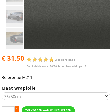
€ 31,50
Lees de recensie
Gemiddelde score:
10
/10 Aantal beoordelingen:
1
Referentie
M211
Maat wrapfolie
TOEVOEGEN AAN WINKELWAGEN