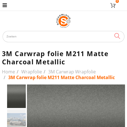
0
ZOE
3M Carwrap folie M211 Matte
Charcoal Metallic
Home
Wrapfolie
3M Carwrap Wrapfolie
3M Carwrap folie M211 Matte Charcoal Metallic