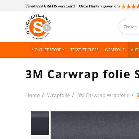
Vanaf €99
GRATIS
verstuurd
Onze klanten geven ons
* OUTLET STORE *
TEKST STICKERS
WRAPFOLIE
AUT
3M Carwrap folie 
Home
Wrapfolie
3M Carwrap Wrapfolie