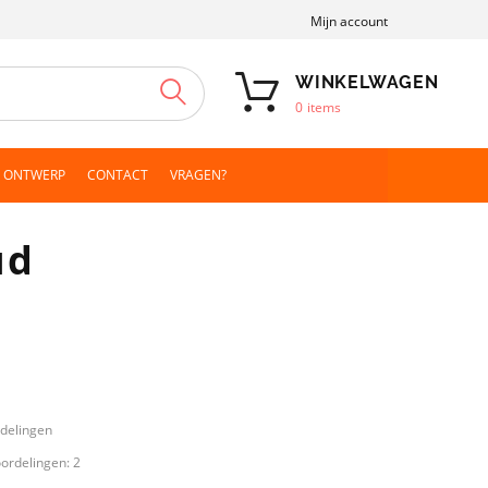
Mijn account
WINKELWAGEN
ZOEKEN
0
items
N ONTWERP
CONTACT
VRAGEN?
ud
rdelingen
oordelingen:
2