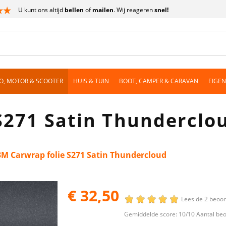
U kunt ons altijd
bellen
of
mailen
. Wij reageren
snel!
O, MOTOR & SCOOTER
HUIS & TUIN
BOOT, CAMPER & CARAVAN
EIGE
S271 Satin Thunderclo
3M Carwrap folie S271 Satin Thundercloud
€ 32,50
Lees de 2 beoo
Gemiddelde score:
10
/10 Aantal be