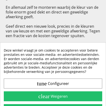
En allemaal zelf te monteren waarbij de kleur van de
folie enorm goed dekt en direct een geweldige
afwerking geeft.
Geef direct een nieuwe look, precies in de kleuren
van uw keuze en met een geweldige afwerking. Tegen
een fractie van de kosten tegenover spuiten.
Deze winkel vraagt je om cookies te accepteren voor betere
prestaties en voor sociale-media- en advertentiedoeleinden.
Er worden sociale-media- en advertentiecookies van derden
KLIK HIER OM EEN ​​RECENSIE ACHTER TE LATEN
gebruikt om je sociale-mediafunctionaliteit en persoonlijke
advertenties te bieden. Accepteer je deze cookies en de
bijbehorende verwerking van je persoonsgegevens?
tune
Configureer
Contact & Account
Belangrijke Info
clear
Weigeren
Handleidingen