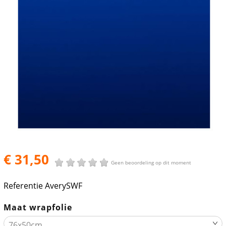
€ 31,50
Geen beoordeling op dit moment
Referentie
AverySWF
Maat wrapfolie