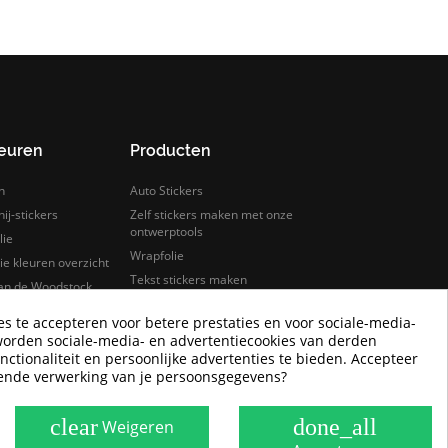
leuren
Producten
n
Auto Stickers
ij-stickers
Zelf stickers maken met onze
ontwerptools
lie
Wrapfolie
e kleuren overzicht
Tekst stickers maken
van de Woodstock
s
Keuken wrappen
es te accepteren voor betere prestaties en voor sociale-media-
rfolie
Tegelstickers
worden sociale-media- en advertentiecookies van derden
lie samples bestellen
Auto wrappen
nctionaliteit en persoonlijke advertenties te bieden. Accepteer
Camper Logo Stickers
rende verwerking van je persoonsgegevens?
Goedkope wrapfolie
clear
done_all
Weigeren