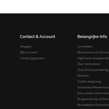
Contact & Account
Belangrijke Info
Inloggen
Levertijden
Mijn account
Retourneren en Herroe
Contact gegevens
Algemene voorwaarde
Over Stickerland
Onze Privacyverklaring
Klachten
Cookie wetgeving
Stickerland Klantenserv
Extra sticker informatie
De garantie op stickers 
Reviewbeleid Stickerla