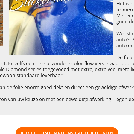
Het is 
primere
Met een
goed de
Wenst u
auto's!
auto en
De folie
ect. En zelfs een hele bijzondere color flow versie waardoor 
ale Diamond series toegevoegd met extra, extra veel metallic
 gewoon standaard leverbaar.
van de folie enorm goed dekt en direct een geweldige afwerk
euren van uw keuze en met een geweldige afwerking. Tegen ee
KLIK HIER OM EEN ​​RECENSIE ACHTER TE LATEN