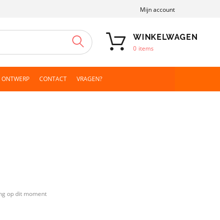
Mijn account
WINKELWAGEN
ZOEKEN
0
items
N ONTWERP
CONTACT
VRAGEN?
ng op dit moment