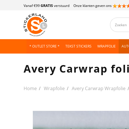
Vanaf €99
GRATIS
verstuurd
Onze klanten geven ons
* OUTLET STORE *
TEKST STICKERS
WRAPFOLIE
AUT
Avery Carwrap fol
Home
Wrapfolie
Avery Carwrap Wrapfolie