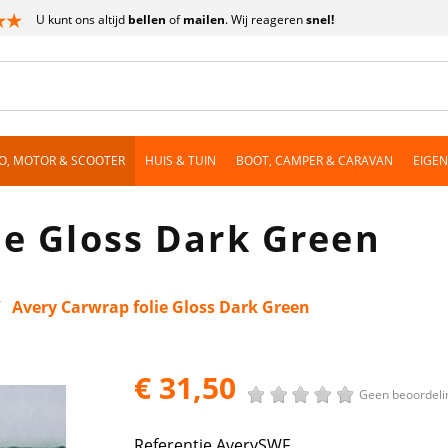
U kunt ons altijd
bellen
of
mailen
. Wij reageren
snel!
O, MOTOR & SCOOTER
HUIS & TUIN
BOOT, CAMPER & CARAVAN
EIGE
ie Gloss Dark Green
Avery Carwrap folie Gloss Dark Green
€ 31,50
Geen beoordeli
Referentie
AverySWF