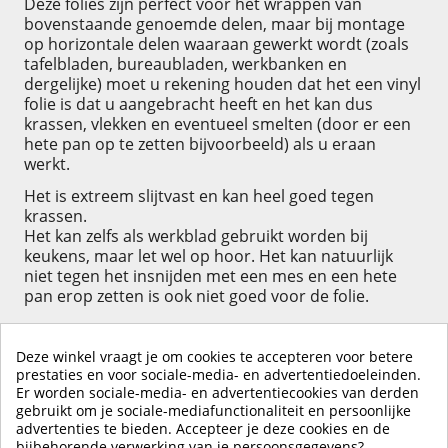
Deze folies zijn perfect voor het wrappen van
bovenstaande genoemde delen, maar bij montage
op horizontale delen waaraan gewerkt wordt (zoals
tafelbladen, bureaubladen, werkbanken en
dergelijke) moet u rekening houden dat het een vinyl
folie is dat u aangebracht heeft en het kan dus
krassen, vlekken en eventueel smelten (door er een
hete pan op te zetten bijvoorbeeld) als u eraan
werkt.
Het is extreem slijtvast en kan heel goed tegen
krassen.
Het kan zelfs als werkblad gebruikt worden bij
keukens, maar let wel op hoor. Het kan natuurlijk
niet tegen het insnijden met een mes en een hete
pan erop zetten is ook niet goed voor de folie.
Deze winkel vraagt je om cookies te accepteren voor betere
prestaties en voor sociale-media- en advertentiedoeleinden.
Er worden sociale-media- en advertentiecookies van derden
KLIK HIER OM EEN ​​RECENSIE ACHTER TE LATEN
gebruikt om je sociale-mediafunctionaliteit en persoonlijke
advertenties te bieden. Accepteer je deze cookies en de
bijbehorende verwerking van je persoonsgegevens?