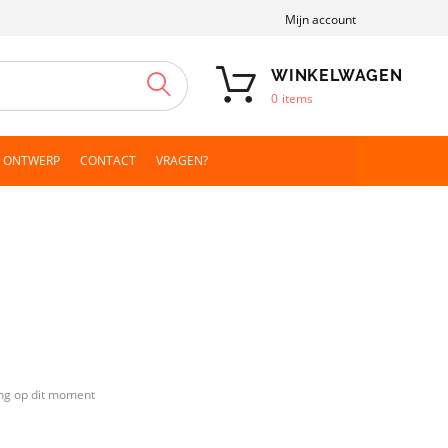
Mijn account
WINKELWAGEN
ZOEKEN
0
items
N ONTWERP
CONTACT
VRAGEN?
ng op dit moment