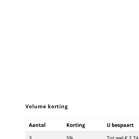
Volume korting
Aantal
Korting
U bespaart
3
5%
Tot wel € 3,74