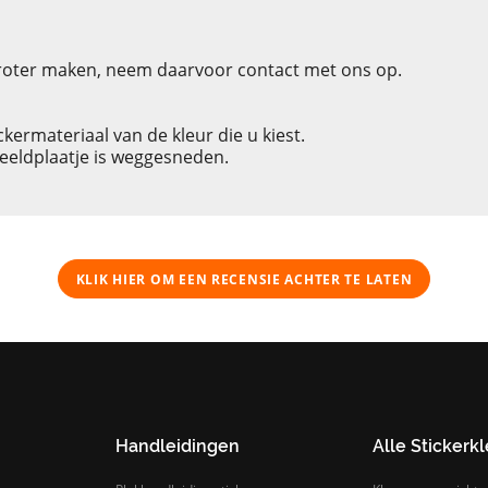
groter maken, neem daarvoor contact met ons op.
ckermateriaal van de kleur die u kiest.
rbeeldplaatje is weggesneden.
KLIK HIER OM EEN ​​RECENSIE ACHTER TE LATEN
Handleidingen
Alle Stickerk