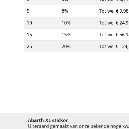
5
8%
Tot wel € 9,98
10
10%
Tot wel € 24,9
15
15%
Tot wel € 56,1
25
20%
Tot wel € 124
Abarth XL sticker
Uiteraard gemaakt van onze bekende hoge kwal