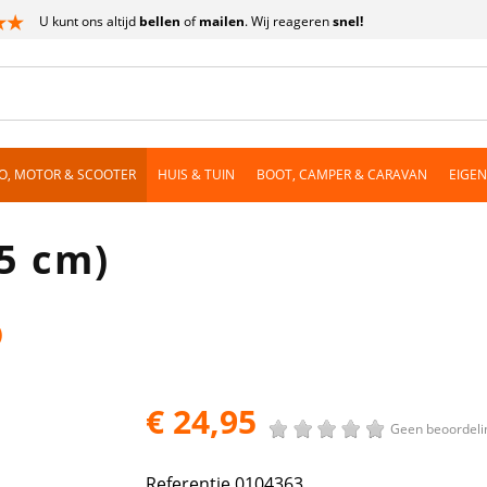
U kunt ons altijd
bellen
of
mailen
. Wij reageren
snel!
O, MOTOR & SCOOTER
HUIS & TUIN
BOOT, CAMPER & CARAVAN
EIGE
5 cm)
)
€ 24,95
Geen beoordeli
Referentie
0104363