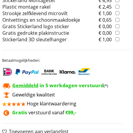
Stickerland Montageset
€ 6,95
Plastic montage rakel
€ 2,45
Strookje zelfklevend microvilt
€ 1,00
Ontvettings en schoonmaakdoekje
€ 0,65
Gratis Stickerland logo sticker
€ 0,00
Gratis gedrukte plakinstructie
€ 0,00
Stickerland 3D sleutelhanger
€ 1,00
Betaalmogelijkheden:
Gemiddeld
in 5 werkdagen verstuurd
(*)
Geweldige kwaliteit
Hoge klantwaardering
Gratis
verstuurd vanaf
€99,-
Toevoegen aan verlanglijst