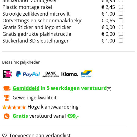
Stickerland Montageset
€ 6,95
Plastic montage rakel
€ 2,45
Strookje zelfklevend microvilt
€ 1,00
Ontvettings en schoonmaakdoekje
€ 0,65
Gratis Stickerland logo sticker
€ 0,00
Gratis gedrukte plakinstructie
€ 0,00
Stickerland 3D sleutelhanger
€ 1,00
Betaalmogelijkheden:
Gemiddeld
in 5 werkdagen verstuurd
(*)
Geweldige kwaliteit
Hoge klantwaardering
Gratis
verstuurd vanaf
€99,-
Toevoegen aan verlanglijst