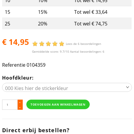
10
10%
Tot wel € 14,95
15
15%
Tot wel € 33,64
25
20%
Tot wel € 74,75
€ 14,95
Lees de 6 beoordelingen
Gemiddelde score:
9.7
/10 Aantal beoordelingen:
6
Referentie
0104359
Hoofdkleur:
TOEVOEGEN AAN WINKELWAGEN
Direct erbij bestellen?