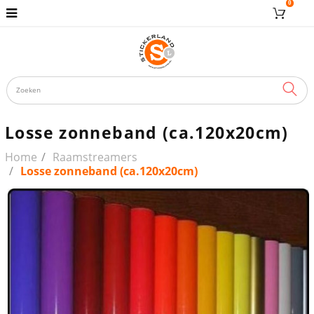
0
ZOE
Losse zonneband (ca.120x20cm)
Home
Raamstreamers
Losse zonneband (ca.120x20cm)