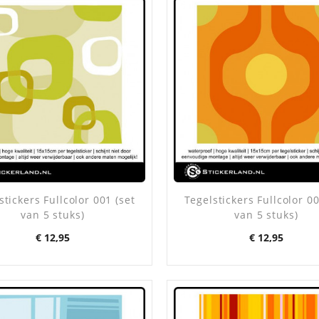
stickers Fullcolor 001 (set
Tegelstickers Fullcolor 00
van 5 stuks)
van 5 stuks)
Prijs
Prijs
€ 12,95
€ 12,95