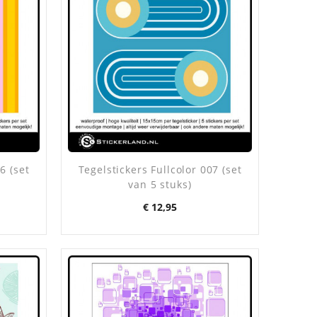
6 (set
Tegelstickers Fullcolor 007 (set
van 5 stuks)
Prijs
€ 12,95