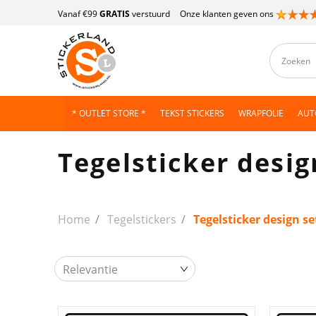
Vanaf €99
GRATIS
verstuurd
Onze klanten geven ons
* OUTLET STORE *
TEKST STICKERS
WRAPFOLIE
AUT
Tegelsticker desig
Home
Tegelstickers
Tegelsticker design se
Relevantie