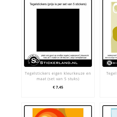
Tegelstickers eigen kleurkeuze en
Tegel
maat (set van 5 stuks)
Prijs
€ 7,45