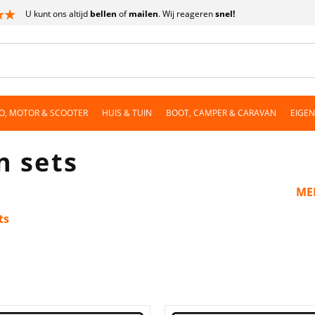
U kunt ons altijd
bellen
of
mailen
. Wij reageren
snel!
O, MOTOR & SCOOTER
HUIS & TUIN
BOOT, CAMPER & CARAVAN
EIGE
n sets
ME
ts