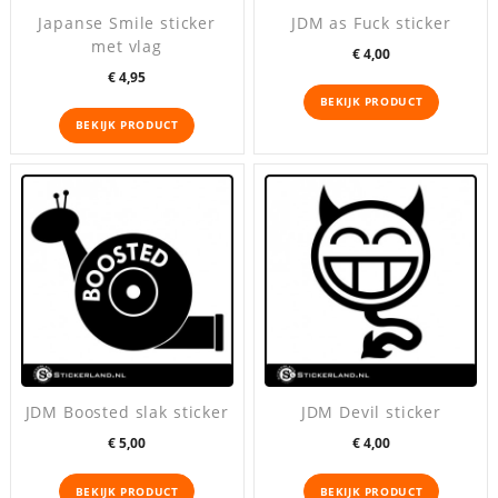
Japanse Smile sticker
JDM as Fuck sticker
met vlag
Prijs
€ 4,00
Prijs
€ 4,95
BEKIJK PRODUCT
BEKIJK PRODUCT
JDM Boosted slak sticker
JDM Devil sticker
Prijs
Prijs
€ 5,00
€ 4,00
BEKIJK PRODUCT
BEKIJK PRODUCT