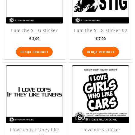
I am the STIG sticker
I am the STIG sticker 02
Prijs
Prijs
€ 3,00
€ 7,00
BEKIJK PRODUCT
BEKIJK PRODUCT
I love cops if they like
I love girls sticker