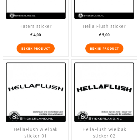
Haters sticker
Hella Flush sticker
Prijs
Prijs
€ 4,00
€ 5,00
BEKIJK PRODUCT
BEKIJK PRODUCT
HellaFlush wielbak
HellaFlush wielbak
sticker 01
sticker 02