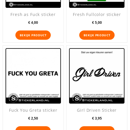
Fresh as Fuck sticker
Fresh Fullcolor sticker
Prijs
Prijs
€ 4,00
€ 5,00
BEKIJK PRODUCT
BEKIJK PRODUCT
Fuck You Greta sticker
Girl Driven Sticker
Prijs
Prijs
€ 2,50
€ 3,95