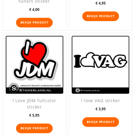
tuners sticker
Prijs
€ 4,95
Prijs
€ 4,00
BEKIJK PRODUCT
BEKIJK PRODUCT
I Love JDM fullcolor
I love VAG sticker
sticker
Prijs
€ 3,95
Prijs
€ 5,95
BEKIJK PRODUCT
BEKIJK PRODUCT