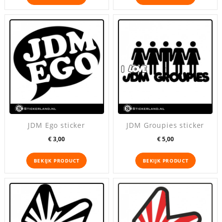
JDM Ego sticker
JDM Groupies sticker
Prijs
Prijs
€ 3,00
€ 5,00
BEKIJK PRODUCT
BEKIJK PRODUCT