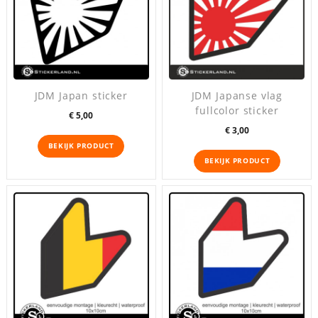
JDM Japan sticker
JDM Japanse vlag
fullcolor sticker
Prijs
€ 5,00
Prijs
€ 3,00
BEKIJK PRODUCT
BEKIJK PRODUCT