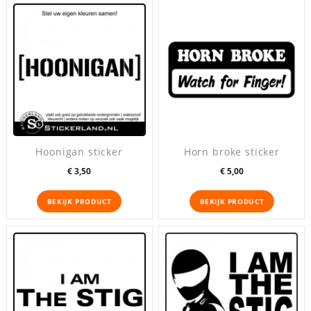
Hoonigan sticker
Horn broke sticker
Prijs
Prijs
€ 3,50
€ 5,00
BEKIJK PRODUCT
BEKIJK PRODUCT