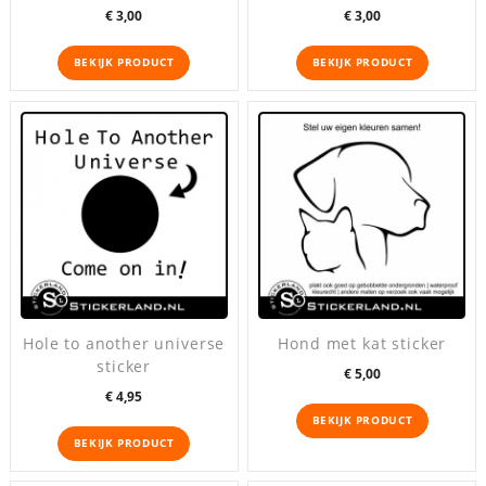
Prijs
Prijs
€ 3,00
€ 3,00
BEKIJK PRODUCT
BEKIJK PRODUCT
Hole to another universe
Hond met kat sticker
sticker
Prijs
€ 5,00
Prijs
€ 4,95
BEKIJK PRODUCT
BEKIJK PRODUCT