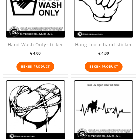
Hand Wash Only sticker
Hang Loose hand sticker
Prijs
Prijs
€ 4,00
€ 4,00
BEKIJK PRODUCT
BEKIJK PRODUCT