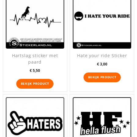
Hartslag sticker met
Hate your ride Sticker
paard
Prijs
€ 3,00
Prijs
€ 5,50
BEKIJK PRODUCT
BEKIJK PRODUCT