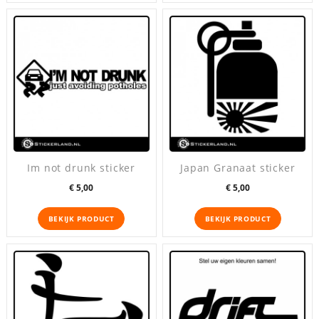
Im not drunk sticker
Japan Granaat sticker
Prijs
Prijs
€ 5,00
€ 5,00
BEKIJK PRODUCT
BEKIJK PRODUCT