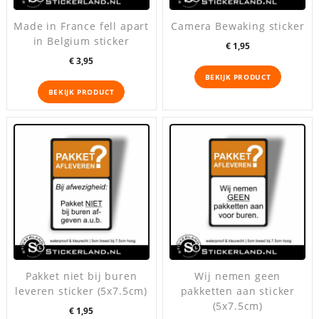
Made in France fell apart
Camera Bewaking sticker
in Belgium sticker
Prijs
€ 1,95
Prijs
€ 3,95
BEKIJK PRODUCT
BEKIJK PRODUCT
Pakket niet bij buren
Wij nemen geen
leveren sticker (5x7.5cm)
pakketten aan sticker
(5x7.5cm)
Prijs
€ 1,95