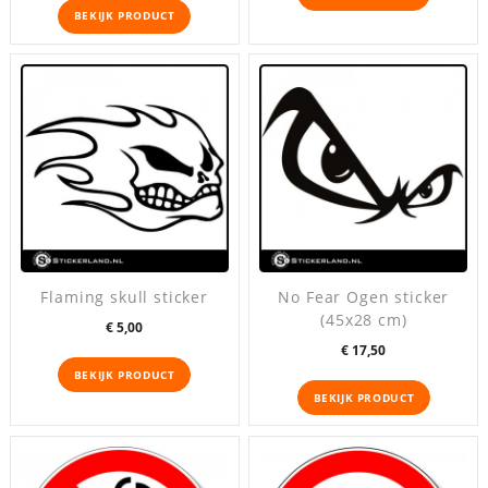
BEKIJK PRODUCT
Flaming skull sticker
No Fear Ogen sticker
(45x28 cm)
Prijs
€ 5,00
Prijs
€ 17,50
BEKIJK PRODUCT
BEKIJK PRODUCT