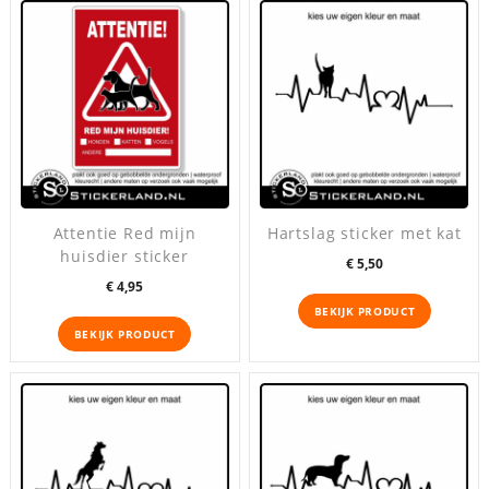
Attentie Red mijn
Hartslag sticker met kat
huisdier sticker
Prijs
€ 5,50
Prijs
€ 4,95
BEKIJK PRODUCT
BEKIJK PRODUCT