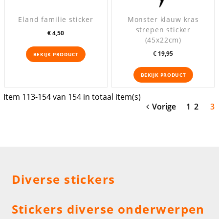
Eland familie sticker
Monster klauw kras
strepen sticker
Prijs
€ 4,50
(45x22cm)
Prijs
€ 19,95
BEKIJK PRODUCT
BEKIJK PRODUCT
Item 113-154 van 154 in totaal item(s)
Vorige
1
2
3
Diverse stickers
Stickers diverse onderwerpen