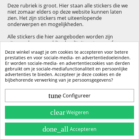
Deze rubriek is groot. Hier staan alle stickers die we
niet zomaar elders op deze website kunnen laten
zien. Het zijn stickers met uiteenlopende
onderwerpen en mogelijkheden.
Alle stickers die hier aangeboden worden zijn
uiteraard van geweldige kwaliteit, waterproof en
kleurecht. U kunt bij de meeste ontwerpen zelf
Deze winkel vraagt je om cookies te accepteren voor betere
aangeven welke kleur, maat en zelfs tekst erbij
prestaties en voor sociale-media- en advertentiedoeleinden.
gemaakt moet worden.
Er worden sociale-media- en advertentiecookies van derden
Stickers bestellen was nog nooit zo eenvoudig.
gebruikt om je sociale-mediafunctionaliteit en persoonlijke
advertenties te bieden. Accepteer je deze cookies en de
bijbehorende verwerking van je persoonsgegevens?
tune
Configureer
Contact & Account
Belangrijke Info
clear
Weigeren
Handleidingen
done_all
Accepteren
Alle Stickerkleuren