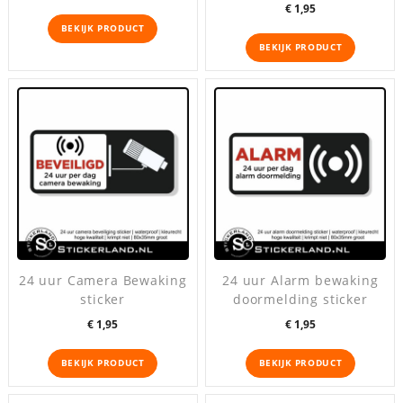
Prijs
€ 1,95
BEKIJK PRODUCT
BEKIJK PRODUCT
24 uur Camera Bewaking
24 uur Alarm bewaking
sticker
doormelding sticker
Prijs
Prijs
€ 1,95
€ 1,95
BEKIJK PRODUCT
BEKIJK PRODUCT