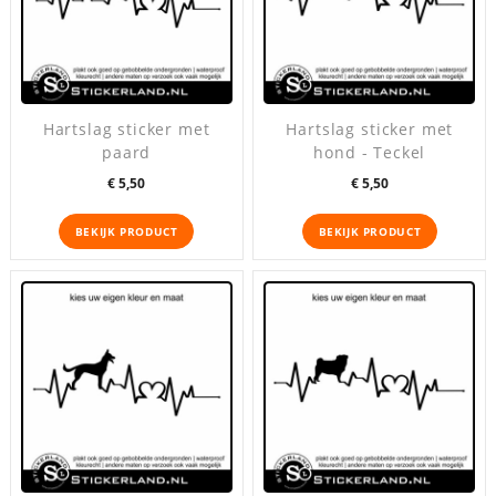
Hartslag sticker met
Hartslag sticker met
paard
hond - Teckel
Prijs
Prijs
€ 5,50
€ 5,50
BEKIJK PRODUCT
BEKIJK PRODUCT