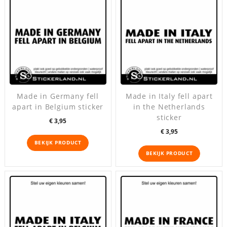
Made in Germany fell
Made in Italy fell apart
apart in Belgium sticker
in the Netherlands
sticker
Prijs
€ 3,95
Prijs
€ 3,95
BEKIJK PRODUCT
BEKIJK PRODUCT