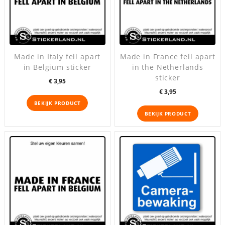
Made in Italy fell apart
Made in France fell apart
in Belgium sticker
in the Netherlands
sticker
Prijs
€ 3,95
Prijs
€ 3,95
BEKIJK PRODUCT
BEKIJK PRODUCT